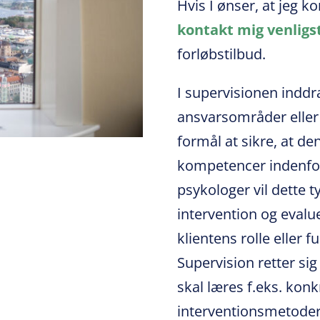
Hvis I ønser, at jeg k
kontakt mig venligs
forløbstilbud.
I supervisionen indd
ansvarsområder eller c
formål at sikre, at de
kompetencer indenfor
psykologer vil dette 
intervention og evalu
klientens rolle eller f
Supervision retter si
skal læres f.eks. kon
interventionsmetode