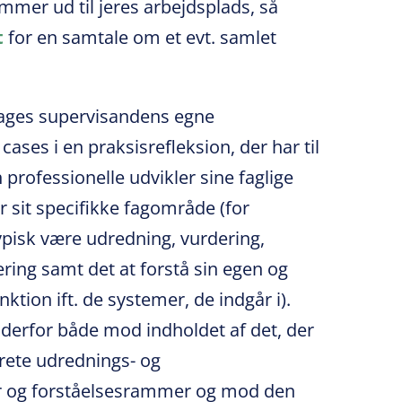
ommer ud til jeres arbejdsplads, så
t
for en samtale om et evt. samlet
rages supervisandens egne
ases i en praksisrefleksion, der har til
n professionelle udvikler sine faglige
 sit specifikke fagområde (for
typisk være udredning, vurdering,
ering samt det at forstå sin egen og
unktion ift. de systemer, de indgår i).
g derfor både mod indholdet af det, der
krete udrednings- og
r og forståelsesrammer og mod den