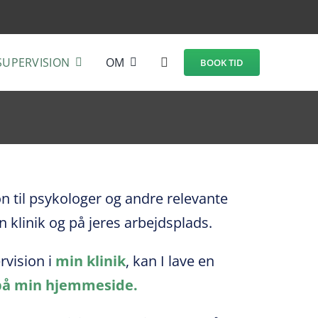
SUPERVISION
OM
BOOK TID
on til psykologer og andre relevante
 klinik og på jeres arbejdsplads.
rvision i
min klinik
, kan I lave en
på min hjemmeside.