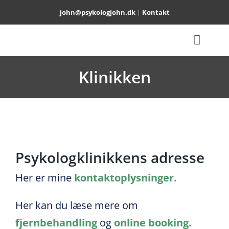
Skip
john@psykologjohn.dk
|
Kontakt
to
content
Toggl
TERAPI
Naviga
Klinikken
PARTERAPI
SUPERVISION
Psykologklinikkens adresse
OM
Her er mine
kontaktoplysninger
.
BOO
Her kan du læse mere om
fjernbehandling
og
online booking
.