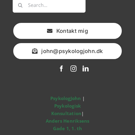
Søg
efter:
Kontakt mig
john@psykologjohn.dk
PsykologJohn
|
Psykologisk
Konsultation
|
Anders Henriksens
Gade 1, 1. th