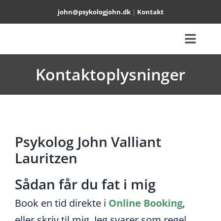
Skip
john@psykologjohn.dk
|
Kontakt
to
content
Toggl
TERAPI
Naviga
Kontaktoplysninger
PARTERAPI
SUPERVISION
Psykolog John Valliant
OM
Lauritzen
BOOK TID
Sådan får du fat i mig
Book en tid direkte i
Online Booking
,
eller skriv til mig. Jeg svarer som regel