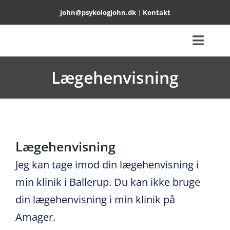
Skip
john@psykologjohn.dk
|
Kontakt
to
content
Toggl
TERAPI
Naviga
Lægehenvisning
PARTERAPI
SUPERVISION
Lægehenvisning
OM
Jeg kan tage imod din lægehenvisning i
min klinik i Ballerup. Du kan ikke bruge
BOO
din lægehenvisning i min klinik på
Amager.