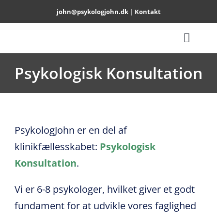
Skip
john@psykologjohn.dk
|
Kontakt
to
content
Toggl
TERAPI
Naviga
Psykologisk Konsultation
PARTERAPI
SUPERVISION
PsykologJohn er en del af
klinikfællesskabet:
Psykologisk
OM
Konsultation
.
BOO
Vi er 6-8 psykologer, hvilket giver et godt
fundament for at udvikle vores faglighed